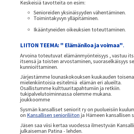
Keskeisiä tavotteita on esim:
Senioreiden yksinäisyyden vähent
Toimintakyvyn ylläp
Ikääntyneiden oikeuksien toteuttaminen.
LIITON TEEMA: " Elämäniloa ja voimaa"
.
Arvoina toteutuvat elämänmyönteisyys , vastuu its
itsensä ja toisten arvostaminen, suoraselkäisyys s
kunnioittaminen.
Järjestämme lounaskokouksen kuukauden toisena t
mielenkiintoisia esitelmiä elämän eri al
Osallistumme kulttuuritapahtumiin ja ret
tukipalvelutoiminnassa olemme mukana.
joukkoomme
Sysmän kansalliset seniorit ry on puolueisiin kuulu
on
Kansallisen senioriliiton
ja Hämeen kansallisen se
Jäsen saa viisi kertaa vuodessa ilmestyvän Kansalli
julkaiseman Patina - lehden.