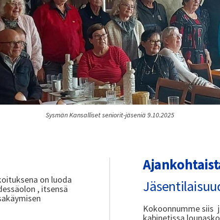
Sysmän Kansalliset seniorit-jäseniä 9.10.2025
Ajankohtaist
koituksena on luoda
Jäsentilaisuu
dessäolon , itsensä
ssakäymisen
Kokoonnumme siis jo
kabinetissa lounasko