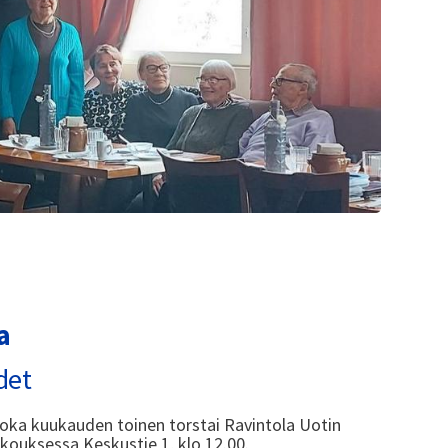
a
det
ka kuukauden toinen torstai Ravintola Uotin
kouksessa Keskustie 1, klo 12.00.