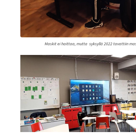
Maskit ei haittaa, mutta syksyllä 2022 tavattiin m