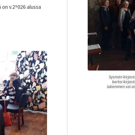
 on v.2⁹026 alussa
Sysmän kirjasto
kertoi kirjas
lukeminen sai a