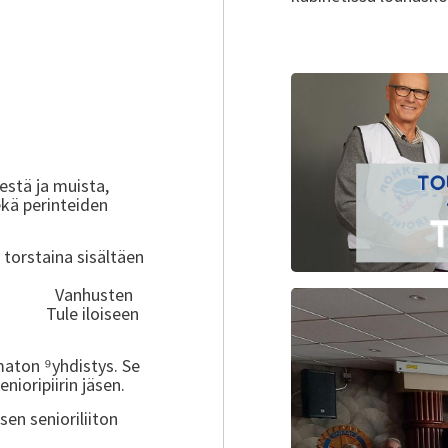
äminen.
itäminen.
estä ja muista,
ekä perinteiden
orstaina sisältäen
ueilta.
kiin. Vanhusten
 Tule iloiseen
maton ⁹yhdistys. Se
nioripiirin jäsen.
sen senioriliiton