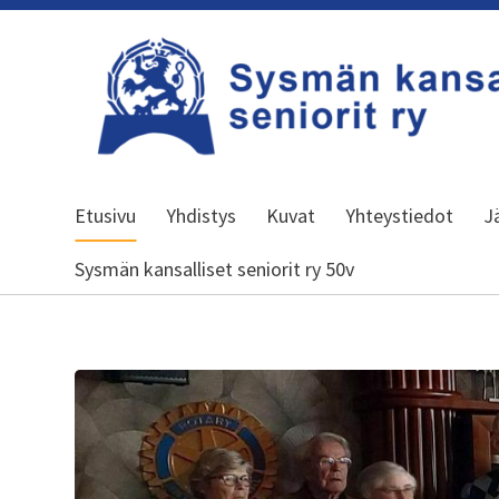
Siirry
sivun
sisältöön
Sysmän kansalliset seniorit ry
Etusivu
Yhdistys
Kuvat
Yhteystiedot
J
Sysmän kansalliset seniorit ry 50v