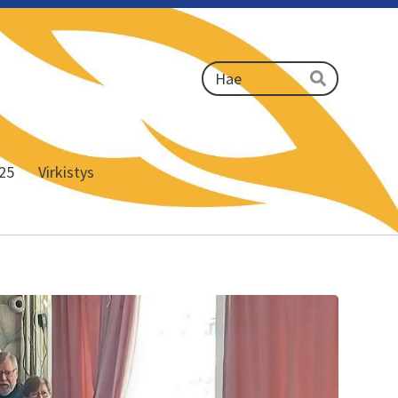
Haku
Hae
25
Virkistys